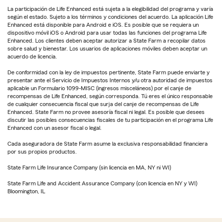
La participación de Life Enhanced está sujeta a la elegibilidad del programa y varía
según el estado. Sujeto a los términos y condiciones del acuerdo. La aplicación Life
Enhanced está disponible para Android e iOS. Es posible que se requiera un
dispositivo móvil iOS o Android para usar todas las funciones del programa Life
Enhanced. Los clientes deben aceptar autorizar a State Farm a recopilar datos
sobre salud y bienestar. Los usuarios de aplicaciones móviles deben aceptar un
acuerdo de licencia.
De conformidad con la ley de impuestos pertinente, State Farm puede enviarte y
presentar ante el Servicio de Impuestos Internos y/u otra autoridad de impuestos
aplicable un Formulario 1099-MISC (ingresos misceláneos) por el canje de
recompensas de Life Enhanced, según corresponda. Tú eres el único responsable
de cualquier consecuencia fiscal que surja del canje de recompensas de Life
Enhanced. State Farm no provee asesoría fiscal ni legal. Es posible que desees
discutir las posibles consecuencias fiscales de tu participación en el programa Life
Enhanced con un asesor fiscal o legal.
Cada aseguradora de State Farm asume la exclusiva responsabilidad financiera
por sus propios productos.
State Farm Life Insurance Company (sin licencia en MA, NY ni WI)
State Farm Life and Accident Assurance Company (con licencia en NY y WI)
Bloomington, IL