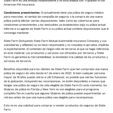
State Farm es una entidad independiente y no está afiliada con Trupanion ni con
American Pet Insurance.
Condiciones preexistentes:
Si actualmente tiene una póliza de seguro médico
para mascotas, el cambio de compañía de seguros o la compra de una nueva
póliza podría afectar ciertas disposiciones, tales como las coberturas para
condiciones preexistentes o los deducibles ya establecidos bajo su póliza actual.
Informe a su agente de State Farm si su póliza actual contiene disposiciones que le
convenga mantener.
State Farm (incluyendo State Farm Mutual Automobile Insurance Company y sus
subsidiarias y afiliadas) no se hace responsable y no respalda ni aprueba, implícita
ni explícitamente, el contenido de ningún sitio de terceros al que se haga referencia
en este material. Los productos y servicios son ofrecidos por terceros y State
Farm no garantiza la mercantabilidad, la idoneidad ni la calidad de los productos y
servicios de terceros.
Beneficio disponible para los clientes de State Farm que han comprado una nueva
póliza de seguro de vida desde el 1 de enero de 2022. Si bien cualquier persona
mayor de 18 años puede unirse a Life Enhanced, es posible que ciertas funciones
de la aplicación, incluyendo las recompensas, no estén disponibles a menos que
tengas una póliza de seguro de vida elegible de State Farm.En este momento, los
titulares de póliza en Florida y New York no son elegibles para el programa
completo.Ten en cuenta que algunos titulares de póliza pueden experimentar un
retraso antes de que una nueva póliza sea elegible para recompensas.
Esto no es una solicitud para comprar o vender productos de seguros de State
Farm.