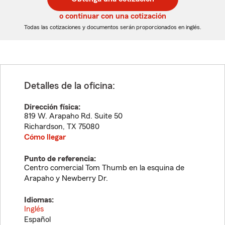
de
de
5
5
o continuar con una cotización
dígitos
dígitos
Todas las cotizaciones y documentos serán proporcionados en inglés.
Detalles de la oficina:
Dirección física:
819 W. Arapaho Rd. Suite 50
Richardson
,
TX
75080
Cómo llegar
Punto de referencia:
Centro comercial Tom Thumb en la esquina de
Arapaho y Newberry Dr.
Idiomas:
Inglés
Español