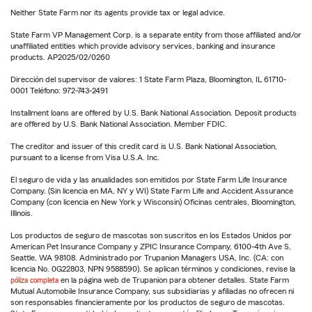
Neither State Farm nor its agents provide tax or legal advice.
State Farm VP Management Corp. is a separate entity from those affiliated and/or
unaffiliated entities which provide advisory services, banking and insurance
products. AP2025/02/0260
Dirección del supervisor de valores: 1 State Farm Plaza, Bloomington, IL 61710-
0001 Teléfono: 972-743-2491
Installment loans are offered by U.S. Bank National Association. Deposit products
are offered by U.S. Bank National Association. Member FDIC.
The creditor and issuer of this credit card is U.S. Bank National Association,
pursuant to a license from Visa U.S.A. Inc.
El seguro de vida y las anualidades son emitidos por State Farm Life Insurance
Company. (Sin licencia en MA, NY y WI) State Farm Life and Accident Assurance
Company (con licencia en New York y Wisconsin) Oficinas centrales, Bloomington,
Illinois.
Los productos de seguro de mascotas son suscritos en los Estados Unidos por
American Pet Insurance Company y ZPIC Insurance Company, 6100-4th Ave S,
Seattle, WA 98108. Administrado por Trupanion Managers USA, Inc. (CA: con
licencia No. 0G22803, NPN 9588590). Se aplican términos y condiciones, revise la
póliza completa
en la página web de Trupanion para obtener detalles. State Farm
Mutual Automobile Insurance Company, sus subsidiarias y afiliadas no ofrecen ni
son responsables financieramente por los productos de seguro de mascotas.