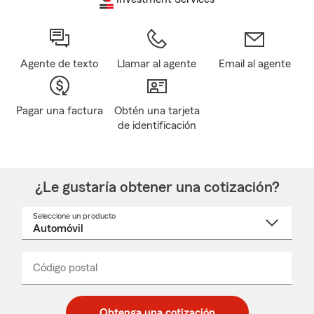
Agente de texto
Llamar al agente
Email al agente
Pagar una factura
Obtén una tarjeta
de identificación
¿Le gustaría obtener una cotización?
Seleccione un producto
Seleccione
un
nombre
de
producto
del
Código postal
Ingresa
Ingresa
_____
menú
un
un
desplegable
código
código
postal
postal
Obtenga una cotización