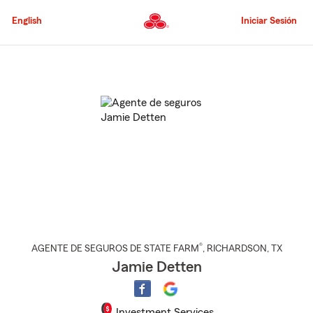
Pasar
al
English
Iniciar Sesión
contenido
principal
Comienzo
del
contenido
principal
®
AGENTE DE SEGUROS DE STATE FARM
,
RICHARDSON
, TX
Jamie Detten
Investment Services